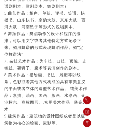
话剧剧本、歌剧剧本、舞剧剧本）
5.曲艺作品：相声、单弦、评书、笑话、快
板书、山东快书、京韵大鼓、京东大鼓、西
河大鼓、河南坠子等形式的说唱脚本。
6.舞蹈作品：舞蹈动作的设计和程序的编
排，可以用文字或者其他特定方式记录下
来。如用舞谱的形式表现舞蹈作品。如“定
位舞谱法”
7. 杂技艺术作品：为车技、口技、顶碗、走
钢丝、耍狮子、魔术等表演创作的剧本。
8.美术作品：指绘画、书法、雕塑等以线
条，色彩或者其他方式构成的具有审美意义
的平面或者立体的造型艺术作品。.纯美术作
品：素描、油画、国画、版画、水彩画、企
ꂅ
业标志、商标图形。.实用美术作品：陶瓷艺
术
ꂐ
9.建筑作品：建筑物的设计图纸或者是以建
筑物为核心的绘画、摄影等。
ꁸ