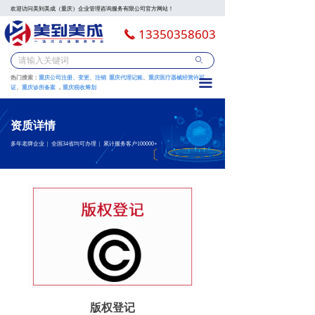
欢迎访问美到美成（重庆）企业管理咨询服务有限公司官方网站！
13350358603
끅
ꄙ
热门搜索：
重庆公司注册、变更、注销
重庆代理记账
、
重庆
医疗器械经营许可
끀
证
、
重庆诊所备案
，
重庆税收筹划
资质详情
多年老牌企业 | 全国34省均可办理 | 累计服务客户100000+
版权登记