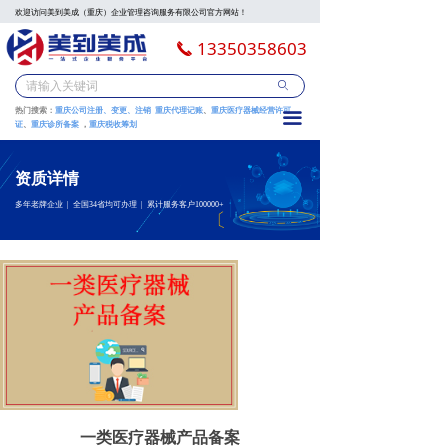
欢迎访问美到美成（重庆）企业管理咨询服务有限公司官方网站！
13350358603
끅
ꄙ
热门搜索：
重庆公司注册、变更、注销
重庆代理记账
、
重庆
医疗器械经营许可
끀
证
、
重庆诊所备案
，
重庆税收筹划
资质详情
多年老牌企业 | 全国34省均可办理 | 累计服务客户100000+
一类医疗器械产品备案