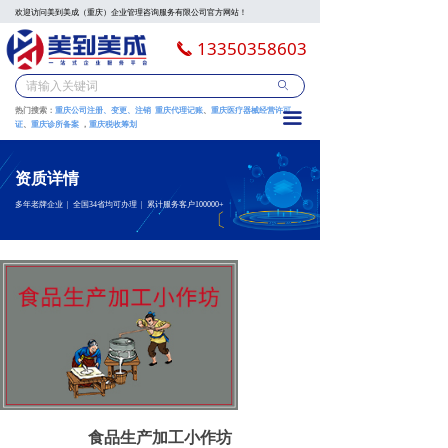
欢迎访问美到美成（重庆）企业管理咨询服务有限公司官方网站！
13350358603
끅
ꄙ
热门搜索：
重庆公司注册、变更、注销
重庆代理记账
、
重庆
医疗器械经营许可
끀
证
、
重庆诊所备案
，
重庆税收筹划
资质详情
多年老牌企业 | 全国34省均可办理 | 累计服务客户100000+
食品生产加工小作坊