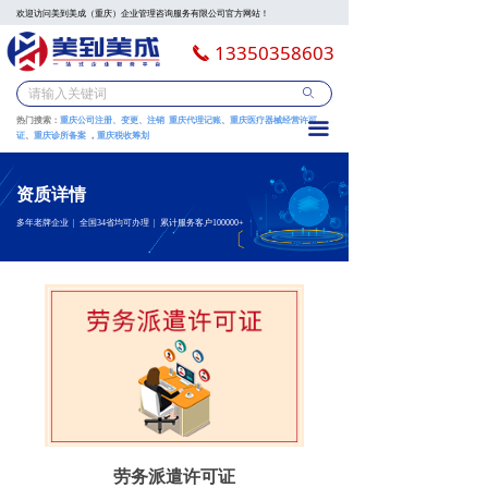
欢迎访问美到美成（重庆）企业管理咨询服务有限公司官方网站！
13350358603
끅
ꄙ
热门搜索：
重庆公司注册、变更、注销
重庆代理记账
、
重庆
医疗器械经营许可
끀
证
、
重庆诊所备案
，
重庆税收筹划
资质详情
多年老牌企业 | 全国34省均可办理 | 累计服务客户100000+
劳务派遣许可证